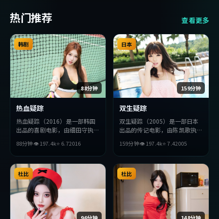
热门推荐
查看更多
韩剧
日本
88分钟
159分钟
热血疑踪
双生疑踪
热血疑踪（2016）是一部韩国
双生疑踪（2005）是一部日本
出品的喜剧电影，由细田守执
出品的传记电影，由陈凯歌执
导，黄政民、孔刘、赵丽颖等主
导，李秉宪、张译、孔刘等主
88分钟
👁
197.4
k
⭐
6.7
2016
159分钟
👁
197.4
k
⭐
7.4
2005
演。影片在叙事与视听上力求突
演。影片在叙事与视听上力求突
破，探讨人性与抉择，节奏张弛
破，探讨人性与抉择，节奏张弛
有度，适合喜欢该类型的观众完
有度，适合喜欢该类型的观众完
整观看。
杜比
整观看。
杜比
96分钟
148分钟