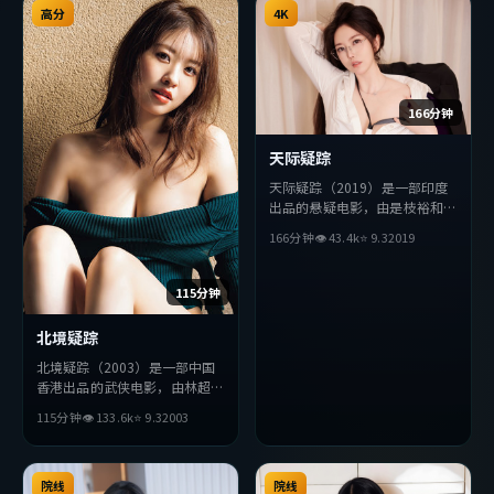
高分
的观众完整观看。
4K
166分钟
天际疑踪
天际疑踪（2019）是一部印度
出品的悬疑电影，由是枝裕和执
导，孔刘、李秉宪、汤姆·哈
166分钟
👁
43.4
k
⭐
9.3
2019
迪等主演。影片在叙事与视听上
力求突破，探讨人性与抉择，节
奏张弛有度，适合喜欢该类型的
115分钟
观众完整观看。
北境疑踪
北境疑踪（2003）是一部中国
香港出品的武侠电影，由林超贤
执导，孔刘、雷佳音、张曼玉等
115分钟
👁
133.6
k
⭐
9.3
2003
主演。影片在叙事与视听上力求
突破，探讨人性与抉择，节奏张
弛有度，适合喜欢该类型的观众
完整观看。
院线
院线