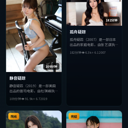
182分钟
孤舟疑踪
孤舟疑踪（2007）是一部日本
出品的家庭电影，由张艺谋执
导，宋康昊、赵丽颖、金高银等
182分钟
👁
6.3
k
⭐
6.1
2007
主演。影片在叙事与视听上力求
突破，探讨人性与抉择，节奏张
弛有度，适合喜欢该类型的观众
109分钟
完整观看。
静音疑踪
静音疑踪（2019）是一部美国
出品的冒险电影，由杜琪峰执
导，役所广司、基里安·墨
109分钟
👁
91.9
k
⭐
6.7
2019
菲、杨紫琼等主演。影片在叙事
与视听上力求突破，探讨人性与
抉择，节奏张弛有度，适合喜欢
该类型的观众完整观看。
院线
完结