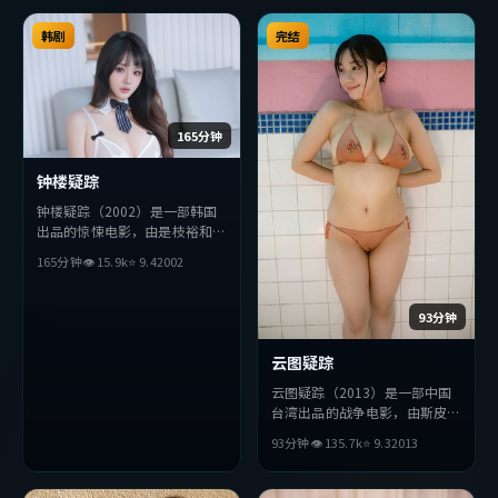
韩剧
完结
165分钟
钟楼疑踪
钟楼疑踪（2002）是一部韩国
出品的惊悚电影，由是枝裕和执
导，基里安·墨菲、全度妍、
165分钟
👁
15.9
k
⭐
9.4
2002
章子怡等主演。影片在叙事与视
听上力求突破，探讨人性与抉
择，节奏张弛有度，适合喜欢该
93分钟
类型的观众完整观看。
云图疑踪
云图疑踪（2013）是一部中国
台湾出品的战争电影，由斯皮尔
伯格执导，周冬雨、杨紫琼、堺
93分钟
👁
135.7
k
⭐
9.3
2013
雅人等主演。影片在叙事与视听
上力求突破，探讨人性与抉择，
节奏张弛有度，适合喜欢该类型