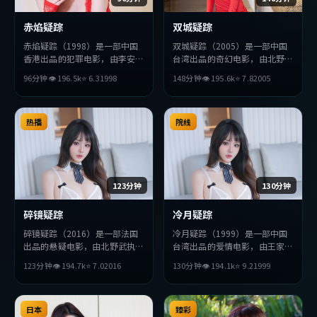
赤焰疑踪
双城疑踪
赤焰疑踪（1998）是一部中国
双城疑踪（2005）是一部中国
香港出品的犯罪电影，由李安执
台湾出品的奇幻电影，由北野武
导，李秉宪、梁朝伟、朱一龙等
执导，安藤樱、朴海日、朱一龙
96分钟
👁
196.5
k
⭐
6.3
1998
148分钟
👁
195.6
k
⭐
7.8
2005
主演。影片在叙事与视听上力求
等主演。影片在叙事与视听上力
突破，探讨人性与抉择，节奏张
求突破，探讨人性与抉择，节奏
弛有度，适合喜欢该类型的观众
张弛有度，适合喜欢该类型的观
完整观看。
热播
众完整观看。
院线
123分钟
130分钟
碎镜疑踪
冷月疑踪
碎镜疑踪（2016）是一部法国
冷月疑踪（1999）是一部中国
出品的悬疑电影，由北野武执
台湾出品的爱情电影，由王家卫
导，赵丽颖、易烊千玺、木村拓
执导，梁朝伟、朴海日、雷佳音
123分钟
👁
194.7
k
⭐
7.0
2016
130分钟
👁
194.1
k
⭐
9.2
1999
哉等主演。影片在叙事与视听上
等主演。影片在叙事与视听上力
力求突破，探讨人性与抉择，节
求突破，探讨人性与抉择，节奏
奏张弛有度，适合喜欢该类型的
张弛有度，适合喜欢该类型的观
观众完整观看。
日本
众完整观看。
臻彩