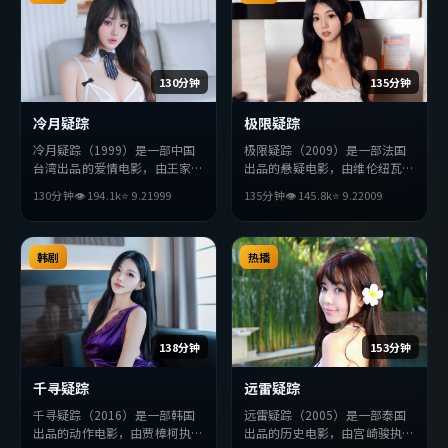
130分钟
135分钟
冷月疑踪
极限疑踪
冷月疑踪（1999）是一部中国
极限疑踪（2009）是一部法国
台湾出品的爱情电影，由王家卫
出品的悬疑电影，由维伦纽瓦执
执导，梁朝伟、朴海日、雷佳音
导，全度妍、孙艺珍、巩俐等主
130分钟
👁
194.1
k
⭐
9.2
1999
135分钟
👁
145.8
k
⭐
9.2
2009
等主演。影片在叙事与视听上力
演。影片在叙事与视听上力求突
求突破，探讨人性与抉择，节奏
破，探讨人性与抉择，节奏张弛
张弛有度，适合喜欢该类型的观
有度，适合喜欢该类型的观众完
众完整观看。
韩剧
整观看。
热播
138分钟
153分钟
千寻疑踪
远雷疑踪
千寻疑踪（2016）是一部韩国
远雷疑踪（2005）是一部泰国
出品的动作电影，由贾樟柯执
出品的历史电影，由宫崎骏执