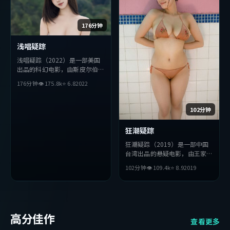
176分钟
浅唱疑踪
浅唱疑踪（2022）是一部美国
出品的科幻电影，由斯皮尔伯格
执导，绫濑遥、孔刘、木村拓哉
176分钟
👁
175.8
k
⭐
6.8
2022
等主演。影片在叙事与视听上力
求突破，探讨人性与抉择，节奏
张弛有度，适合喜欢该类型的观
102分钟
众完整观看。
狂潮疑踪
狂潮疑踪（2019）是一部中国
台湾出品的悬疑电影，由王家卫
执导，吴京、薛景求、张译等主
102分钟
👁
109.4
k
⭐
8.9
2019
演。影片在叙事与视听上力求突
破，探讨人性与抉择，节奏张弛
有度，适合喜欢该类型的观众完
整观看。
高分佳作
查看更多