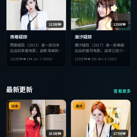
122分钟
125分钟
雨巷疑踪
潮汐疑踪
雨巷疑踪（2013）是一部日本
潮汐疑踪（2017）是一部美国
出品的家庭电影，由新海诚执
出品的冒险电影，由滨口龙介执
导，全度妍、周迅、杨紫琼等主
导，全度妍、梁朝伟、基里安
122分钟
👁
194.1
k
⭐
7.0
2013
125分钟
👁
193.9
k
⭐
6.7
2017
演。影片在叙事与视听上力求突
·墨菲等主演。影片在叙事与
破，探讨人性与抉择，节奏张弛
视听上力求突破，探讨人性与抉
有度，适合喜欢该类型的观众完
择，节奏张弛有度，适合喜欢该
整观看。
类型的观众完整观看。
最新更新
查看更多
日本
高分
152分钟
177分钟