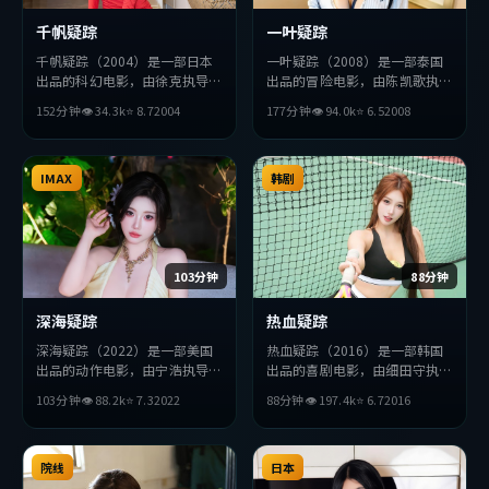
千帆疑踪
一叶疑踪
千帆疑踪（2004）是一部日本
一叶疑踪（2008）是一部泰国
出品的科幻电影，由徐克执导，
出品的冒险电影，由陈凯歌执
汤姆·哈迪、吴京、薛景求等
导，刘德华、朴海日、段奕宏等
152分钟
👁
34.3
k
⭐
8.7
2004
177分钟
👁
94.0
k
⭐
6.5
2008
主演。影片在叙事与视听上力求
主演。影片在叙事与视听上力求
突破，探讨人性与抉择，节奏张
突破，探讨人性与抉择，节奏张
弛有度，适合喜欢该类型的观众
弛有度，适合喜欢该类型的观众
完整观看。
IMAX
完整观看。
韩剧
103分钟
88分钟
深海疑踪
热血疑踪
深海疑踪（2022）是一部美国
热血疑踪（2016）是一部韩国
出品的动作电影，由宁浩执导，
出品的喜剧电影，由细田守执
刘德华、杨紫、黄渤等主演。影
导，黄政民、孔刘、赵丽颖等主
103分钟
👁
88.2
k
⭐
7.3
2022
88分钟
👁
197.4
k
⭐
6.7
2016
片在叙事与视听上力求突破，探
演。影片在叙事与视听上力求突
讨人性与抉择，节奏张弛有度，
破，探讨人性与抉择，节奏张弛
适合喜欢该类型的观众完整观
有度，适合喜欢该类型的观众完
看。
院线
整观看。
日本